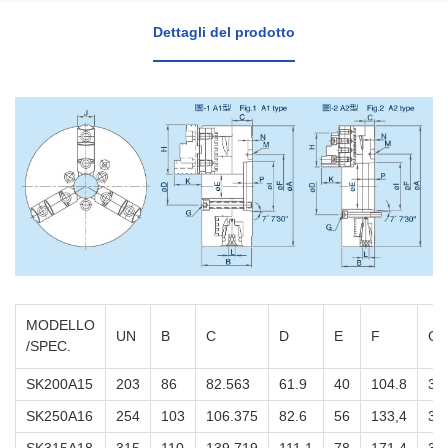
Dettagli del prodotto
MODELLO
UN
B
C
D
E
F
G
/SPEC.
SK200A15
203
86
82.563
61.9
40
104.8
3-
SK250A16
254
103
106.375
82.6
56
133,4
3-