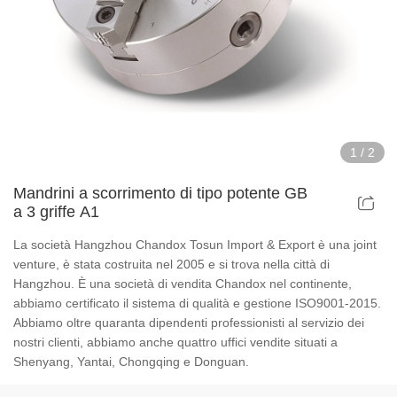
Dispositivi per mandrini elettrici cavi
Dispositivi per mandrini ad aria cava
Dispositivi per mandrini pneumatici rotanti
1
/
2
Parti e accessori
Mandrini a scorrimento di tipo potente GB
a 3 griffe A1
Serie di mandrini di scorrimento
La società Hangzhou Chandox Tosun Import & Export è una joint
Serie di mandrini super sottili
venture, è stata costruita nel 2005 e si trova nella città di
Hangzhou. È una società di vendita Chandox nel continente,
abbiamo certificato il sistema di qualità e gestione ISO9001-2015.
Serie di mandrini con corpo in acciaio
Abbiamo oltre quaranta dipendenti professionisti al servizio dei
nostri clienti, abbiamo anche quattro uffici vendite situati a
Serie Din Chuck
Shenyang, Yantai, Chongqing e Donguan.