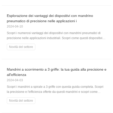
Chandox Tosun, un produttore leader nel settore.
Esplorazione dei vantaggi dei dispositivi con mandrino
pneumatico di precisione nelle applicazioni i
2024-04-10
Scopri i numerosi vantaggi dei dispositivi con mandrini pneumatici di
precisione nelle applicazioni industriali. Scopri come questi dispositivi
migliorano l'efficienza, migliorano la produttività e garantiscono un
Novità del settore
bloccaggio accurato e sicuro per un'ampia gamma di processi di
produzione.
Mandrini a scorrimento a 3 griffe: la tua guida alla precisione e
all'efficienza
2024-04-03
Scopri i mandrini a spirale a 3 griffe con questa guida completa. Scopri
la precisione e l'efficienza offerte da questi mandrini e scopri come
possono migliorare il tuo lavoro in vari settori. Esplora le loro
Novità del settore
caratteristiche, vantaggi e applicazioni e prendi una decisione informata
per le tue esigenze di lavorazione.