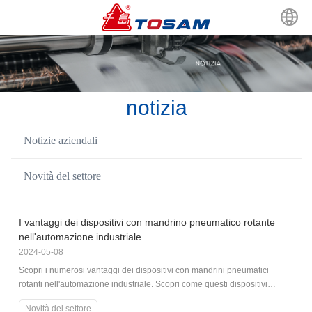
Casa
Prodotti
notizia
notizia
CANFOR
Notizie aziendali
video
CHANDOX
Notizie aziendali
Serie di mandrini a scorrimento JIS
Novità del settore
Riguardo a noi
Novità del settore
Serie di mandrini di scorrimento GB
Serie di mandrini cavi idraulici
I vantaggi dei dispositivi con mandrino pneumatico rotante
Contattaci
Cilindri idraulici rotanti solidi
Mandrino idraulico a potenza solida
nell'automazione industriale
2024-05-08
Selezione del tipo di ganasce morbide per mandrini ele
Cilindri idraulici rotanti cavi ad altissima velocità
Scopri i numerosi vantaggi dei dispositivi con mandrini pneumatici
rotanti nell'automazione industriale. Scopri come questi dispositivi
migliorano la produttività, migliorano la precisione e forniscono stabilità
Cilindri idraulici rotanti solidi
Novità del settore