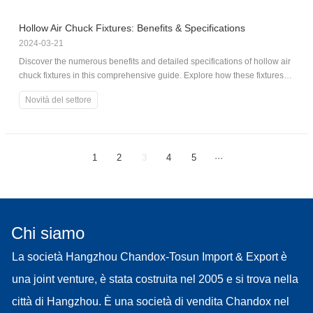
Hollow Air Chuck Fixtures: Benefits & Specifications
2024-03-21
Discover the numerous benefits and detailed specifications of hollow air
chuck fixtures in this comprehensive guide. Explore how these fixtures
can enhance your operations and improve efficiency.
Novità del settore
1
2
3
4
5
···
Chi siamo
La società Hangzhou Chandox-Tosun Import & Export è
una joint venture, è stata costruita nel 2005 e si trova nella
città di Hangzhou. È una società di vendita Chandox nel