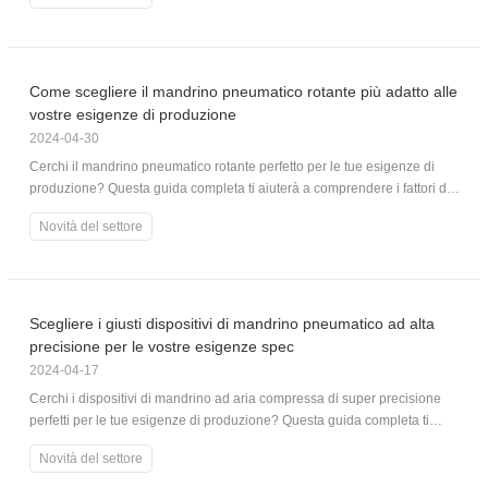
al pezzo. Esplora la loro versatilità, convenienza e capacità di
integrazione, garantendo un processo di produzione più sicuro ed
Dispositivi per mandrini elettrici cavi
efficiente.
Come scegliere il mandrino pneumatico rotante più adatto alle
Dispositivi per mandrini ad aria cava
vostre esigenze di produzione
2024-04-30
Dispositivi per mandrini pneumatici rotanti
Cerchi il mandrino pneumatico rotante perfetto per le tue esigenze di
produzione? Questa guida completa ti aiuterà a comprendere i fattori da
Parti e accessori
considerare, come le dimensioni del pezzo, i tipi di mandrino e le
Novità del settore
funzionalità aggiuntive, per prendere una decisione informata e
migliorare le tue operazioni di lavorazione.
Serie di mandrini di scorrimento
Serie di mandrini super sottili
Scegliere i giusti dispositivi di mandrino pneumatico ad alta
precisione per le vostre esigenze spec
2024-04-17
Serie di mandrini con corpo in acciaio
Cerchi i dispositivi di mandrino ad aria compressa di super precisione
perfetti per le tue esigenze di produzione? Questa guida completa ti
Serie Din Chuck
aiuterà a comprendere i fattori da considerare, valutare le funzionalità
Novità del settore
essenziali ed esplorare le opzioni di personalizzazione. Prendi una
decisione informata con la consulenza e il supporto degli esperti di