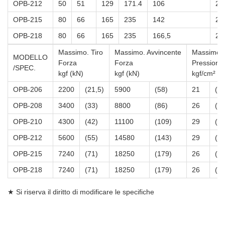
OPB-212
50
51
129
171.4
106
23
OPB-215
80
66
165
235
142
23
OPB-218
80
66
165
235
166,5
24
Massimo. Tiro
Massimo. Avvincente
Massimo. I
MODELLO
Forza
Forza
Pressione
/SPEC.
kgf (kN)
kgf (kN)
kgf/cm² (
OPB-206
2200
(21,5)
5900
(58)
21
(2.
OPB-208
3400
(33)
8800
(86)
26
(2.
OPB-210
4300
(42)
11100
(109)
29
(2.
OPB-212
5600
(55)
14580
(143)
29
(2.
OPB-215
7240
(71)
18250
(179)
26
(2.
OPB-218
7240
(71)
18250
(179)
26
(2.
★ Si riserva il diritto di modificare le specifiche