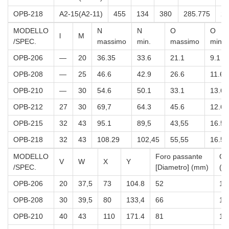
OPB-218
A2-15(A2-11)
455
134
380
285.775
27
MODELLO
N
N
O
O
l
M
/SPEC.
massimo
min.
massimo
min.
OPB-206
—
20
36.35
33.6
21.1
9.1
OPB-208
—
25
46.6
42.9
26.6
11.6
OPB-210
—
30
54.6
50.1
33.1
13.6
OPB-212
27
30
69,7
64.3
45.6
12.6
OPB-215
32
43
95.1
89,5
43,55
16.55
OPB-218
32
43
108.29
102,45
55,55
16.55
MODELLO
Foro passante
Cor
V
W
X
Y
/SPEC.
[Diametro] (mm)
(m
OPB-206
20
37,5
73
104.8
52
12
OPB-208
30
39,5
80
133,4
66
16
OPB-210
40
43
110
171.4
81
19