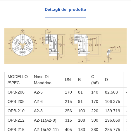
Dettagli del prodotto
MODELLO
Naso Di
C
UN
B
D
E
/SPEC.
Mandrino
(h6)
OPB-206
A2-5
170
81
140
82.563
—
OPB-208
A2-6
215
91
170
106.375
—
OPB-210
A2-8
256
100
220
139.719
—
OPB-212
A2-11(A2-8)
315
108
300
196.869
22
OPB-215
A2-15(A2-11)
405
133
380
285.775
27