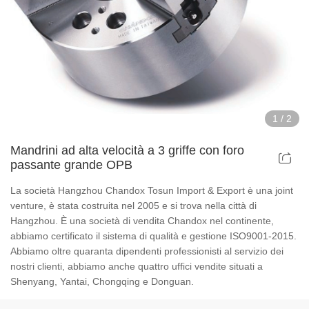
Dispositivi per mandrini elettrici cavi
Dispositivi per mandrini ad aria cava
Dispositivi per mandrini pneumatici rotanti
1
/
2
Parti e accessori
Mandrini ad alta velocità a 3 griffe con foro
passante grande OPB
Serie di mandrini di scorrimento
La società Hangzhou Chandox Tosun Import & Export è una joint
Serie di mandrini super sottili
venture, è stata costruita nel 2005 e si trova nella città di
Hangzhou. È una società di vendita Chandox nel continente,
abbiamo certificato il sistema di qualità e gestione ISO9001-2015.
Serie di mandrini con corpo in acciaio
Abbiamo oltre quaranta dipendenti professionisti al servizio dei
nostri clienti, abbiamo anche quattro uffici vendite situati a
Serie Din Chuck
Shenyang, Yantai, Chongqing e Donguan.